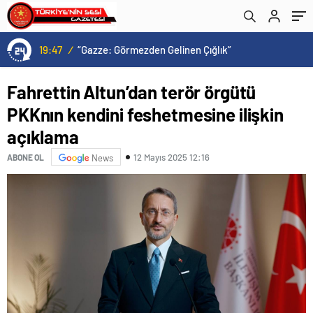
19:47
/
“Gazze: Görmezden Gelinen Çığlık”
Fahrettin Altun’dan terör örgütü
PKKnın kendini feshetmesine ilişkin
açıklama
12 Mayıs 2025 12:16
ABONE OL
News